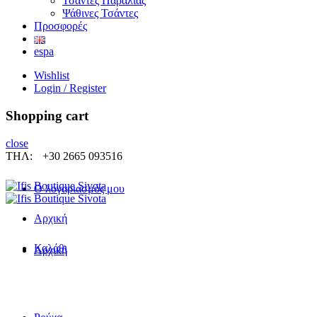
Τσάντες Παραλίας
Ψάθινες Τσάντες
Προσφορές
espa
Wishlist
Login / Register
Shopping cart
close
ΤΗΛ:
+30 2665 093516
Ο λογαριασμός μου
Αρχική
Καλάθι
Αρχική