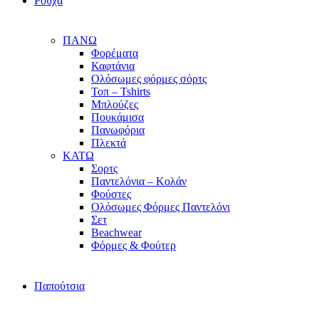
Ρούχα
ΠΑΝΩ
Φορέματα
Καφτάνια
Ολόσωμες φόρμες σόρτς
Τοπ – Tshirts
Μπλούζες
Πουκάμισα
Πανωφόρια
Πλεκτά
ΚΑΤΩ
Σορτς
Παντελόνια – Κολάν
Φούστες
Ολόσωμες Φόρμες Παντελόνι
Σετ
Beachwear
Φόρμες & Φούτερ
Παπούτσια