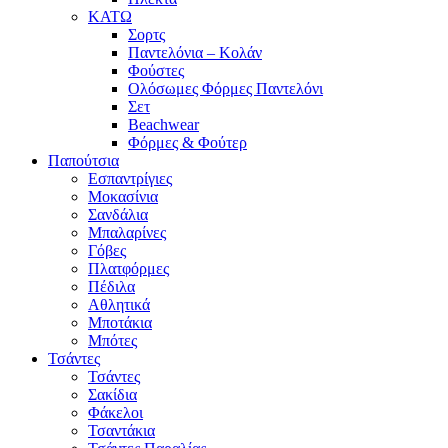
ΚΑΤΩ
Σορτς
Παντελόνια – Κολάν
Φούστες
Ολόσωμες Φόρμες Παντελόνι
Σετ
Beachwear
Φόρμες & Φούτερ
Παπούτσια
Εσπαντρίγιες
Μοκασίνια
Σανδάλια
Μπαλαρίνες
Γόβες
Πλατφόρμες
Πέδιλα
Αθλητικά
Μποτάκια
Μπότες
Τσάντες
Τσάντες
Σακίδια
Φάκελοι
Τσαντάκια