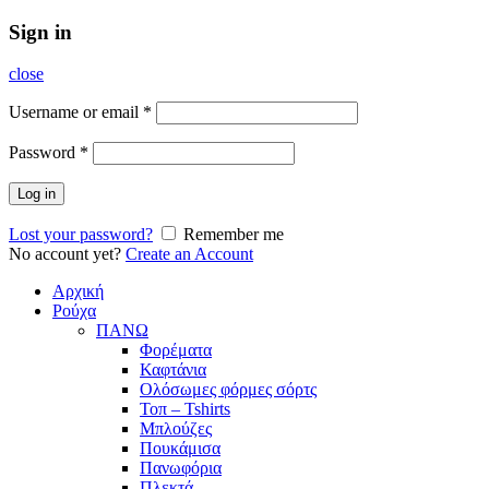
Sign in
close
Username or email
*
Password
*
Log in
Lost your password?
Remember me
No account yet?
Create an Account
Αρχική
Ρούχα
ΠΑΝΩ
Φορέματα
Καφτάνια
Ολόσωμες φόρμες σόρτς
Τοπ – Tshirts
Μπλούζες
Πουκάμισα
Πανωφόρια
Πλεκτά