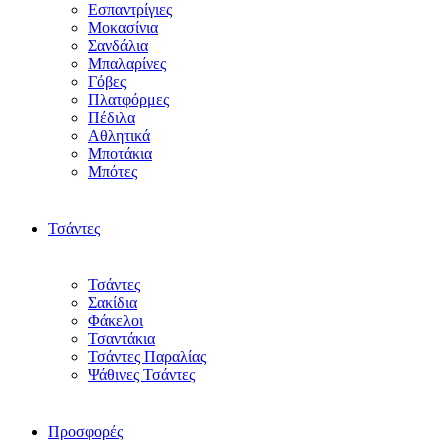
Εσπαντρίγιες
Μοκασίνια
Σανδάλια
Μπαλαρίνες
Γόβες
Πλατφόρμες
Πέδιλα
Αθλητικά
Μποτάκια
Μπότες
Τσάντες
Τσάντες
Σακίδια
Φάκελοι
Τσαντάκια
Τσάντες Παραλίας
Ψάθινες Τσάντες
Προσφορές