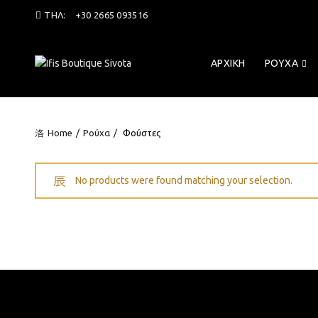
ΤΗΛ:
+30 2665 093516
ΑΡΧΙΚΉ
ΡΟΎΧΑ
Home
Ρούχα
Φούστες
No products were found matching your selection.