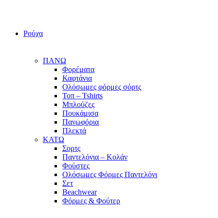
Ρούχα
ΠΑΝΩ
Φορέματα
Καφτάνια
Ολόσωμες φόρμες σόρτς
Τοπ – Tshirts
Μπλούζες
Πουκάμισα
Πανωφόρια
Πλεκτά
ΚΑΤΩ
Σορτς
Παντελόνια – Κολάν
Φούστες
Ολόσωμες Φόρμες Παντελόνι
Σετ
Beachwear
Φόρμες & Φούτερ