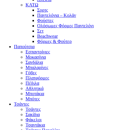
ΚΑΤΩ
Σορτς
Παντελόνια – Κολάν
Φούστες
Ολόσωμες Φόρμες Παντελόνι
Σετ
Beachwear
Φόρμες & Φούτερ
Παπούτσια
Εσπαντρίγιες
Μοκασίνια
Σανδάλια
Μπαλαρίνες
Γόβες
Πλατφόρμες
Πέδιλα
Αθλητικά
Μποτάκια
Μπότες
Τσάντες
Τσάντες
Σακίδια
Φάκελοι
Τσαντάκια