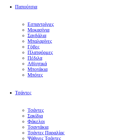
Παπούτσια
Εσπαντρίγιες
Μοκασίνια
Σανδάλια
Μπαλαρίνες
Γόβες
Πλατφόρμες
Πέδιλα
Αθλητικά
Μποτάκια
Μπότες
Τσάντες
Τσάντες
Σακίδια
Φάκελοι
Τσαντάκια
Τσάντες Παραλίας
Ψάθινες Τσάντες