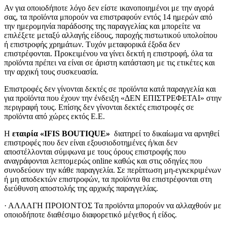
Αν για οποιοδήποτε λόγο δεν είστε ικανοποιημένοι με την αγορά
σας, τα προϊόντα μπορούν να επιστραφούν εντός 14 ημερών από
την ημερομηνία παράδοσης της παραγγελίας και μπορείτε να
επιλέξετε μεταξύ αλλαγής είδους, παροχής πιστωτικού υπολοίπου
ή επιστροφής χρημάτων. Τυχόν μεταφορικά έξοδα δεν
επιστρέφονται. Προκειμένου να γίνει δεκτή η επιστροφή, όλα τα
προϊόντα πρέπει να είναι σε άριστη κατάσταση με τις ετικέτες και
την αρχική τους συσκευασία.
Επιστροφές δεν γίνονται δεκτές σε προϊόντα κατά παραγγελία και
για προϊόντα που έχουν την ένδειξη «ΔΕΝ ΕΠΙΣΤΡΕΦΕΤΑΙ» στην
περιγραφή τους. Επίσης δεν γίνονται δεκτές επιστροφές σε
προϊόντα από χώρες εκτός Ε.Ε.
H
εταιρία «IFIS BOUTIQUE»
διατηρεί το δικαίωμα να αρνηθεί
επιστροφές που δεν είναι εξουσιοδοτημένες ή/και δεν
αποστέλλονται σύμφωνα με τους όρους επιστροφής που
αναγράφονται λεπτομερώς online καθώς και στις οδηγίες που
συνοδεύουν την κάθε παραγγελία. Σε περίπτωση μη-εγκεκριμένων
ή μη αποδεκτών επιστροφών, τα προϊόντα θα επιστρέφονται στη
διεύθυνση αποστολής της αρχικής παραγγελίας.
· ΑΛΛΑΓΗ ΠΡΟΙΟΝΤΟΣ Τα προϊόντα μπορούν να αλλαχθούν με
οποιοδήποτε διαθέσιμο διαφορετικό μέγεθος ή είδος.