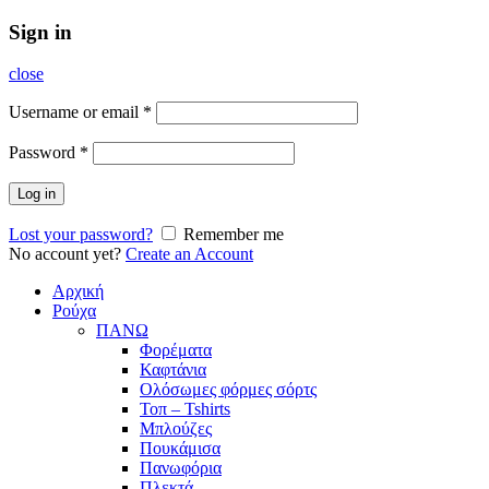
Sign in
close
Username or email
*
Password
*
Log in
Lost your password?
Remember me
No account yet?
Create an Account
Αρχική
Ρούχα
ΠΑΝΩ
Φορέματα
Καφτάνια
Ολόσωμες φόρμες σόρτς
Τοπ – Tshirts
Μπλούζες
Πουκάμισα
Πανωφόρια
Πλεκτά