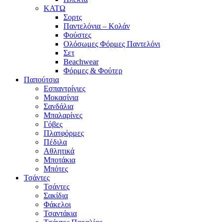
ΚΑΤΩ
Σορτς
Παντελόνια – Κολάν
Φούστες
Ολόσωμες Φόρμες Παντελόνι
Σετ
Beachwear
Φόρμες & Φούτερ
Παπούτσια
Εσπαντρίγιες
Μοκασίνια
Σανδάλια
Μπαλαρίνες
Γόβες
Πλατφόρμες
Πέδιλα
Αθλητικά
Μποτάκια
Μπότες
Τσάντες
Τσάντες
Σακίδια
Φάκελοι
Τσαντάκια