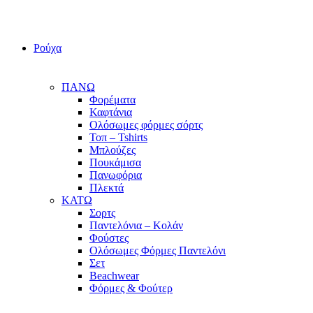
Ρούχα
ΠΑΝΩ
Φορέματα
Καφτάνια
Ολόσωμες φόρμες σόρτς
Τοπ – Tshirts
Μπλούζες
Πουκάμισα
Πανωφόρια
Πλεκτά
ΚΑΤΩ
Σορτς
Παντελόνια – Κολάν
Φούστες
Ολόσωμες Φόρμες Παντελόνι
Σετ
Beachwear
Φόρμες & Φούτερ