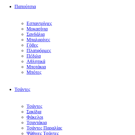
Παπούτσια
Εσπαντρίγιες
Μοκασίνια
Σανδάλια
Μπαλαρίνες
Γόβες
Πλατφόρμες
Πέδιλα
Αθλητικά
Μποτάκια
Μπότες
Τσάντες
Τσάντες
Σακίδια
Φάκελοι
Τσαντάκια
Τσάντες Παραλίας
Ψάθινες Τσάντες