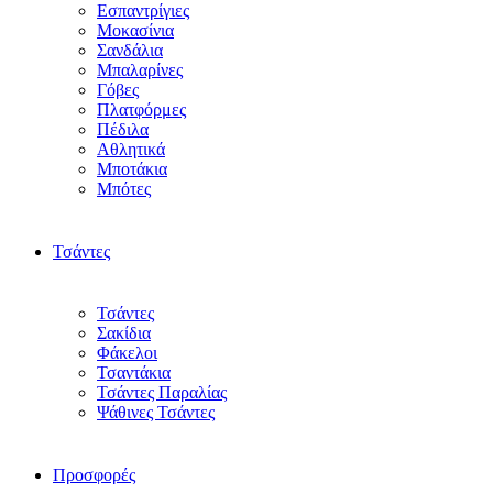
Εσπαντρίγιες
Μοκασίνια
Σανδάλια
Μπαλαρίνες
Γόβες
Πλατφόρμες
Πέδιλα
Αθλητικά
Μποτάκια
Μπότες
Τσάντες
Τσάντες
Σακίδια
Φάκελοι
Τσαντάκια
Τσάντες Παραλίας
Ψάθινες Τσάντες
Προσφορές