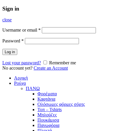
Sign in
close
Username or email
*
Password
*
Log in
Lost your password?
Remember me
No account yet?
Create an Account
Αρχική
Ρούχα
ΠΑΝΩ
Φορέματα
Καφτάνια
Ολόσωμες φόρμες σόρτς
Τοπ – Tshirts
Μπλούζες
Πουκάμισα
Πανωφόρια
Πλεκτά