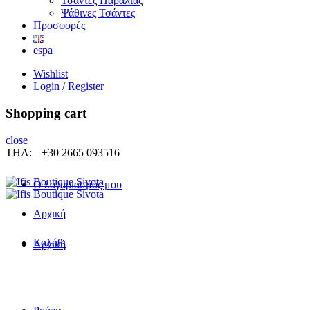
Τσάντες Παραλίας
Ψάθινες Τσάντες
Προσφορές
espa
Wishlist
Login / Register
Shopping cart
close
ΤΗΛ:
+30 2665 093516
Ο λογαριασμός μου
Αρχική
Καλάθι
Αρχική