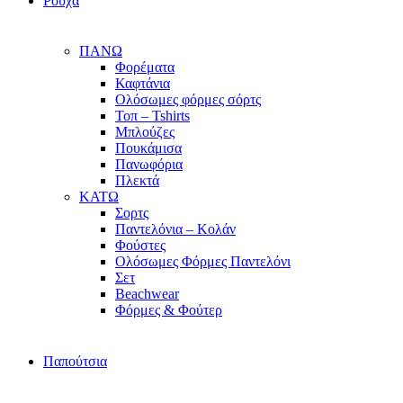
Ρούχα
ΠΑΝΩ
Φορέματα
Καφτάνια
Ολόσωμες φόρμες σόρτς
Τοπ – Tshirts
Μπλούζες
Πουκάμισα
Πανωφόρια
Πλεκτά
ΚΑΤΩ
Σορτς
Παντελόνια – Κολάν
Φούστες
Ολόσωμες Φόρμες Παντελόνι
Σετ
Beachwear
Φόρμες & Φούτερ
Παπούτσια