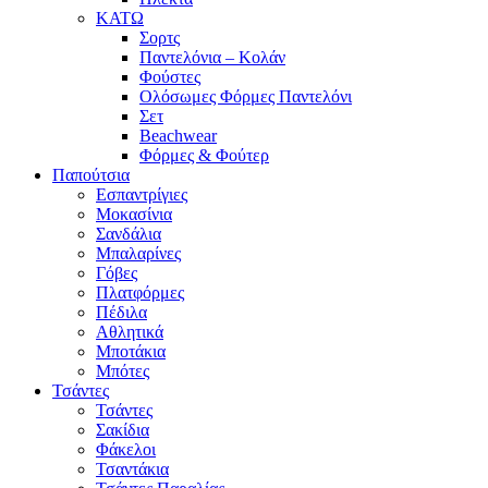
ΚΑΤΩ
Σορτς
Παντελόνια – Κολάν
Φούστες
Ολόσωμες Φόρμες Παντελόνι
Σετ
Beachwear
Φόρμες & Φούτερ
Παπούτσια
Εσπαντρίγιες
Μοκασίνια
Σανδάλια
Μπαλαρίνες
Γόβες
Πλατφόρμες
Πέδιλα
Αθλητικά
Μποτάκια
Μπότες
Τσάντες
Τσάντες
Σακίδια
Φάκελοι
Τσαντάκια