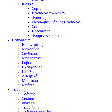
ΚΑΤΩ
Σορτς
Παντελόνια – Κολάν
Φούστες
Ολόσωμες Φόρμες Παντελόνι
Σετ
Beachwear
Φόρμες & Φούτερ
Παπούτσια
Εσπαντρίγιες
Μοκασίνια
Σανδάλια
Μπαλαρίνες
Γόβες
Πλατφόρμες
Πέδιλα
Αθλητικά
Μποτάκια
Μπότες
Τσάντες
Τσάντες
Σακίδια
Φάκελοι
Τσαντάκια