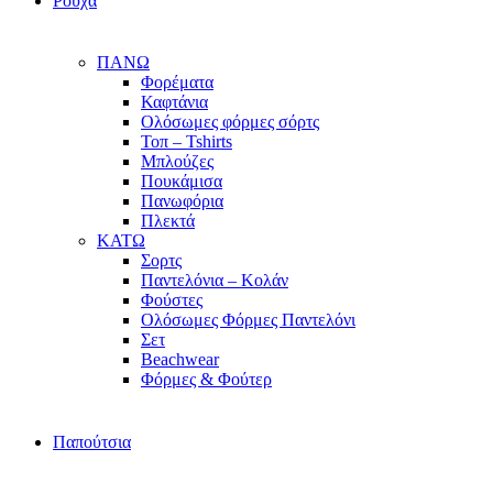
Ρούχα
ΠΑΝΩ
Φορέματα
Καφτάνια
Ολόσωμες φόρμες σόρτς
Τοπ – Tshirts
Μπλούζες
Πουκάμισα
Πανωφόρια
Πλεκτά
ΚΑΤΩ
Σορτς
Παντελόνια – Κολάν
Φούστες
Ολόσωμες Φόρμες Παντελόνι
Σετ
Beachwear
Φόρμες & Φούτερ
Παπούτσια