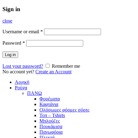
Sign in
close
Username or email
*
Password
*
Log in
Lost your password?
Remember me
No account yet?
Create an Account
Αρχική
Ρούχα
ΠΑΝΩ
Φορέματα
Καφτάνια
Ολόσωμες φόρμες σόρτς
Τοπ – Tshirts
Μπλούζες
Πουκάμισα
Πανωφόρια
Πλεκτά