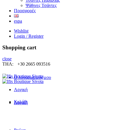
Τσάντες Παραλίας
Ψάθινες Τσάντες
Προσφορές
espa
Wishlist
Login / Register
Shopping cart
close
ΤΗΛ:
+30 2665 093516
Ο λογαριασμός μου
Αρχική
Καλάθι
Αρχική