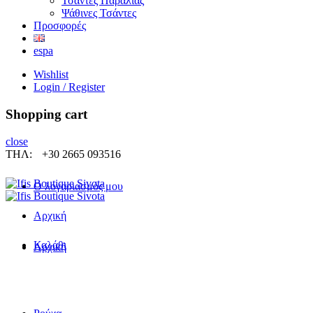
Τσάντες Παραλίας
Ψάθινες Τσάντες
Προσφορές
espa
Wishlist
Login / Register
Shopping cart
close
ΤΗΛ:
+30 2665 093516
Ο λογαριασμός μου
Αρχική
Καλάθι
Αρχική