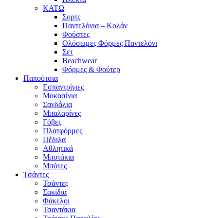
ΚΑΤΩ
Σορτς
Παντελόνια – Κολάν
Φούστες
Ολόσωμες Φόρμες Παντελόνι
Σετ
Beachwear
Φόρμες & Φούτερ
Παπούτσια
Εσπαντρίγιες
Μοκασίνια
Σανδάλια
Μπαλαρίνες
Γόβες
Πλατφόρμες
Πέδιλα
Αθλητικά
Μποτάκια
Μπότες
Τσάντες
Τσάντες
Σακίδια
Φάκελοι
Τσαντάκια