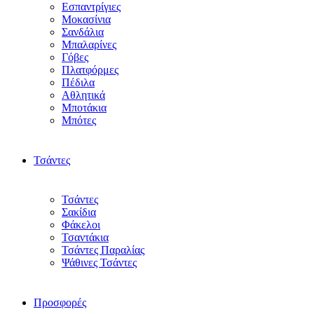
Εσπαντρίγιες
Μοκασίνια
Σανδάλια
Μπαλαρίνες
Γόβες
Πλατφόρμες
Πέδιλα
Αθλητικά
Μποτάκια
Μπότες
Τσάντες
Τσάντες
Σακίδια
Φάκελοι
Τσαντάκια
Τσάντες Παραλίας
Ψάθινες Τσάντες
Προσφορές