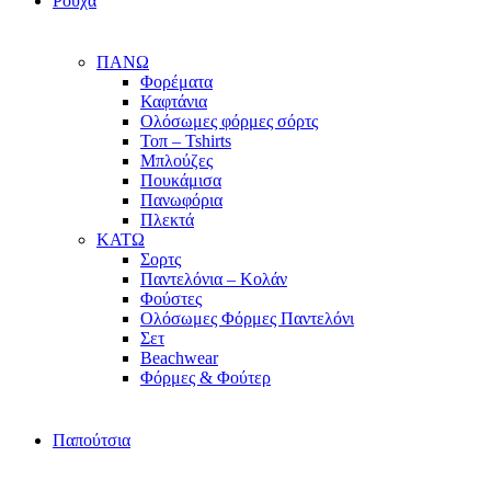
Ρούχα
ΠΑΝΩ
Φορέματα
Καφτάνια
Ολόσωμες φόρμες σόρτς
Τοπ – Tshirts
Μπλούζες
Πουκάμισα
Πανωφόρια
Πλεκτά
ΚΑΤΩ
Σορτς
Παντελόνια – Κολάν
Φούστες
Ολόσωμες Φόρμες Παντελόνι
Σετ
Beachwear
Φόρμες & Φούτερ
Παπούτσια