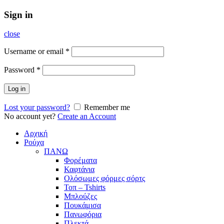
Sign in
close
Username or email
*
Password
*
Log in
Lost your password?
Remember me
No account yet?
Create an Account
Αρχική
Ρούχα
ΠΑΝΩ
Φορέματα
Καφτάνια
Ολόσωμες φόρμες σόρτς
Τοπ – Tshirts
Μπλούζες
Πουκάμισα
Πανωφόρια
Πλεκτά