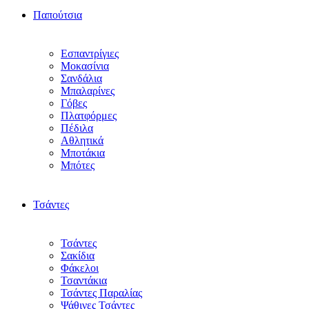
Παπούτσια
Εσπαντρίγιες
Μοκασίνια
Σανδάλια
Μπαλαρίνες
Γόβες
Πλατφόρμες
Πέδιλα
Αθλητικά
Μποτάκια
Μπότες
Τσάντες
Τσάντες
Σακίδια
Φάκελοι
Τσαντάκια
Τσάντες Παραλίας
Ψάθινες Τσάντες