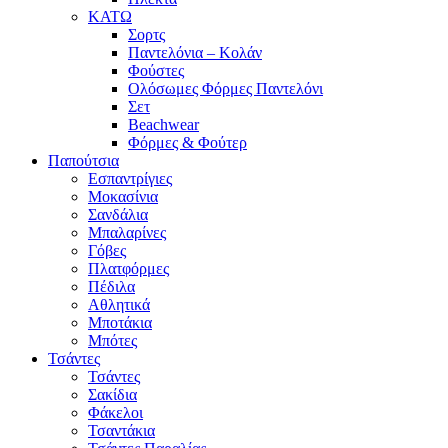
ΚΑΤΩ
Σορτς
Παντελόνια – Κολάν
Φούστες
Ολόσωμες Φόρμες Παντελόνι
Σετ
Beachwear
Φόρμες & Φούτερ
Παπούτσια
Εσπαντρίγιες
Μοκασίνια
Σανδάλια
Μπαλαρίνες
Γόβες
Πλατφόρμες
Πέδιλα
Αθλητικά
Μποτάκια
Μπότες
Τσάντες
Τσάντες
Σακίδια
Φάκελοι
Τσαντάκια