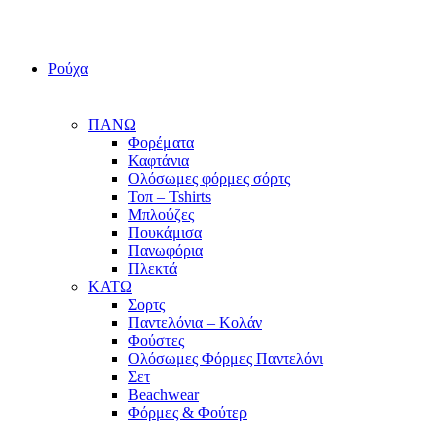
Ρούχα
ΠΑΝΩ
Φορέματα
Καφτάνια
Ολόσωμες φόρμες σόρτς
Τοπ – Tshirts
Μπλούζες
Πουκάμισα
Πανωφόρια
Πλεκτά
ΚΑΤΩ
Σορτς
Παντελόνια – Κολάν
Φούστες
Ολόσωμες Φόρμες Παντελόνι
Σετ
Beachwear
Φόρμες & Φούτερ