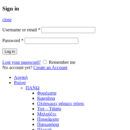
Sign in
close
Username or email
*
Password
*
Log in
Lost your password?
Remember me
No account yet?
Create an Account
Αρχική
Ρούχα
ΠΑΝΩ
Φορέματα
Καφτάνια
Ολόσωμες φόρμες σόρτς
Τοπ – Tshirts
Μπλούζες
Πουκάμισα
Πανωφόρια
Πλεκτά