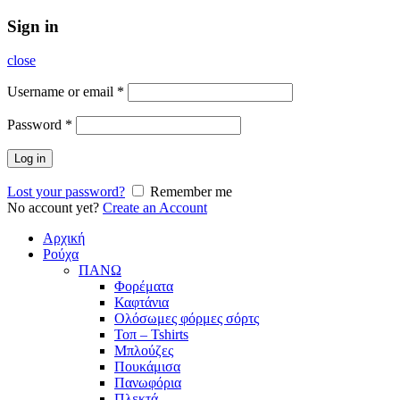
Sign in
close
Username or email
*
Password
*
Log in
Lost your password?
Remember me
No account yet?
Create an Account
Αρχική
Ρούχα
ΠΑΝΩ
Φορέματα
Καφτάνια
Ολόσωμες φόρμες σόρτς
Τοπ – Tshirts
Μπλούζες
Πουκάμισα
Πανωφόρια
Πλεκτά