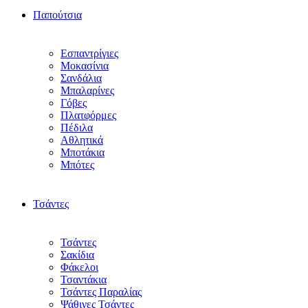
Παπούτσια
Εσπαντρίγιες
Μοκασίνια
Σανδάλια
Μπαλαρίνες
Γόβες
Πλατφόρμες
Πέδιλα
Αθλητικά
Μποτάκια
Μπότες
Τσάντες
Τσάντες
Σακίδια
Φάκελοι
Τσαντάκια
Τσάντες Παραλίας
Ψάθινες Τσάντες