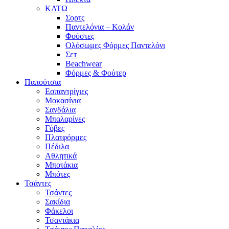
ΚΑΤΩ
Σορτς
Παντελόνια – Κολάν
Φούστες
Ολόσωμες Φόρμες Παντελόνι
Σετ
Beachwear
Φόρμες & Φούτερ
Παπούτσια
Εσπαντρίγιες
Μοκασίνια
Σανδάλια
Μπαλαρίνες
Γόβες
Πλατφόρμες
Πέδιλα
Αθλητικά
Μποτάκια
Μπότες
Τσάντες
Τσάντες
Σακίδια
Φάκελοι
Τσαντάκια