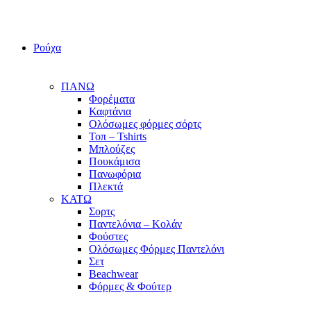
Ρούχα
ΠΑΝΩ
Φορέματα
Καφτάνια
Ολόσωμες φόρμες σόρτς
Τοπ – Tshirts
Μπλούζες
Πουκάμισα
Πανωφόρια
Πλεκτά
ΚΑΤΩ
Σορτς
Παντελόνια – Κολάν
Φούστες
Ολόσωμες Φόρμες Παντελόνι
Σετ
Beachwear
Φόρμες & Φούτερ