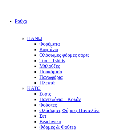
Ρούχα
ΠΑΝΩ
Φορέματα
Καφτάνια
Ολόσωμες φόρμες σόρτς
Τοπ – Tshirts
Μπλούζες
Πουκάμισα
Πανωφόρια
Πλεκτά
ΚΑΤΩ
Σορτς
Παντελόνια – Κολάν
Φούστες
Ολόσωμες Φόρμες Παντελόνι
Σετ
Beachwear
Φόρμες & Φούτερ