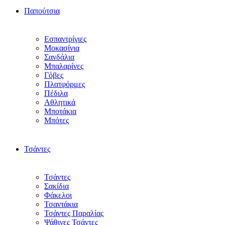
Παπούτσια
Εσπαντρίγιες
Μοκασίνια
Σανδάλια
Μπαλαρίνες
Γόβες
Πλατφόρμες
Πέδιλα
Αθλητικά
Μποτάκια
Μπότες
Τσάντες
Τσάντες
Σακίδια
Φάκελοι
Τσαντάκια
Τσάντες Παραλίας
Ψάθινες Τσάντες