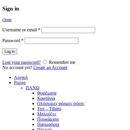
Sign in
close
Username or email
*
Password
*
Log in
Lost your password?
Remember me
No account yet?
Create an Account
Αρχική
Ρούχα
ΠΑΝΩ
Φορέματα
Καφτάνια
Ολόσωμες φόρμες σόρτς
Τοπ – Tshirts
Μπλούζες
Πουκάμισα
Πανωφόρια
Πλεκτά