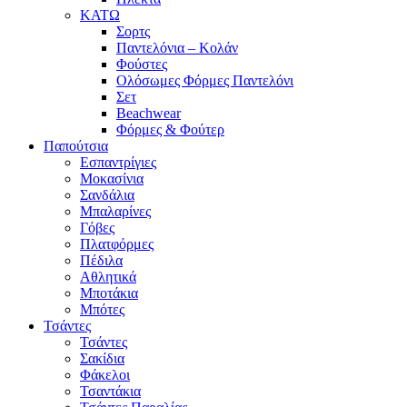
ΚΑΤΩ
Σορτς
Παντελόνια – Κολάν
Φούστες
Ολόσωμες Φόρμες Παντελόνι
Σετ
Beachwear
Φόρμες & Φούτερ
Παπούτσια
Εσπαντρίγιες
Μοκασίνια
Σανδάλια
Μπαλαρίνες
Γόβες
Πλατφόρμες
Πέδιλα
Αθλητικά
Μποτάκια
Μπότες
Τσάντες
Τσάντες
Σακίδια
Φάκελοι
Τσαντάκια