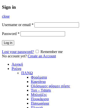
Sign in
close
Username or email
*
Password
*
Log in
Lost your password?
Remember me
No account yet?
Create an Account
Αρχική
Ρούχα
ΠΑΝΩ
Φορέματα
Καφτάνια
Ολόσωμες φόρμες σόρτς
Τοπ – Tshirts
Μπλούζες
Πουκάμισα
Πανωφόρια
Πλεκτά