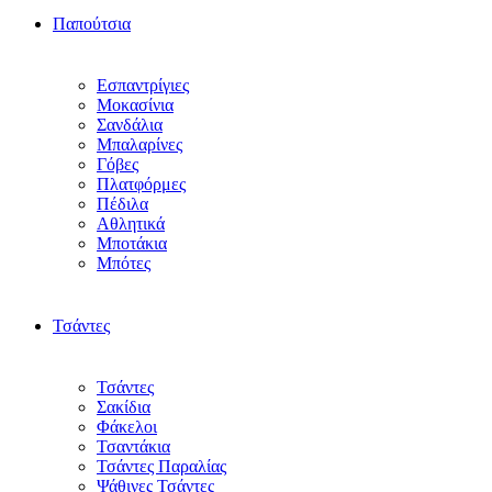
Παπούτσια
Εσπαντρίγιες
Μοκασίνια
Σανδάλια
Μπαλαρίνες
Γόβες
Πλατφόρμες
Πέδιλα
Αθλητικά
Μποτάκια
Μπότες
Τσάντες
Τσάντες
Σακίδια
Φάκελοι
Τσαντάκια
Τσάντες Παραλίας
Ψάθινες Τσάντες