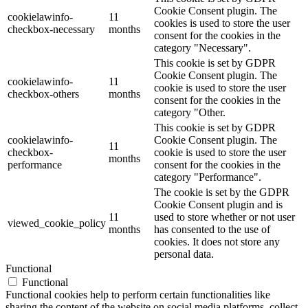
Cookie Consent plugin. The
cookielawinfo-
11
cookies is used to store the user
checkbox-necessary
months
consent for the cookies in the
category "Necessary".
This cookie is set by GDPR
Cookie Consent plugin. The
cookielawinfo-
11
cookie is used to store the user
checkbox-others
months
consent for the cookies in the
category "Other.
This cookie is set by GDPR
cookielawinfo-
Cookie Consent plugin. The
11
checkbox-
cookie is used to store the user
months
performance
consent for the cookies in the
category "Performance".
The cookie is set by the GDPR
Cookie Consent plugin and is
11
used to store whether or not user
viewed_cookie_policy
months
has consented to the use of
cookies. It does not store any
personal data.
Functional
Functional
Functional cookies help to perform certain functionalities like
sharing the content of the website on social media platforms, collect