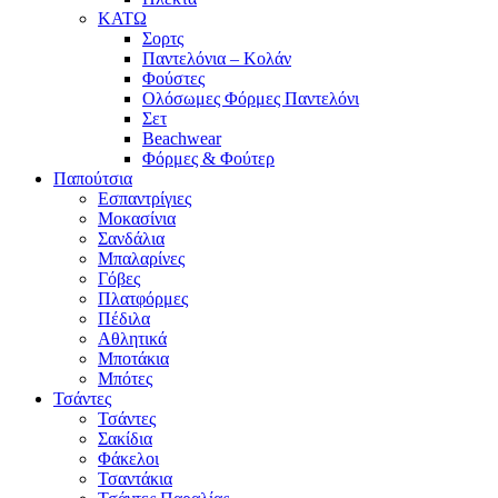
ΚΑΤΩ
Σορτς
Παντελόνια – Κολάν
Φούστες
Ολόσωμες Φόρμες Παντελόνι
Σετ
Beachwear
Φόρμες & Φούτερ
Παπούτσια
Εσπαντρίγιες
Μοκασίνια
Σανδάλια
Μπαλαρίνες
Γόβες
Πλατφόρμες
Πέδιλα
Αθλητικά
Μποτάκια
Μπότες
Τσάντες
Τσάντες
Σακίδια
Φάκελοι
Τσαντάκια