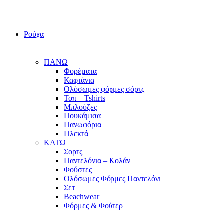
Ρούχα
ΠΑΝΩ
Φορέματα
Καφτάνια
Ολόσωμες φόρμες σόρτς
Τοπ – Tshirts
Μπλούζες
Πουκάμισα
Πανωφόρια
Πλεκτά
ΚΑΤΩ
Σορτς
Παντελόνια – Κολάν
Φούστες
Ολόσωμες Φόρμες Παντελόνι
Σετ
Beachwear
Φόρμες & Φούτερ