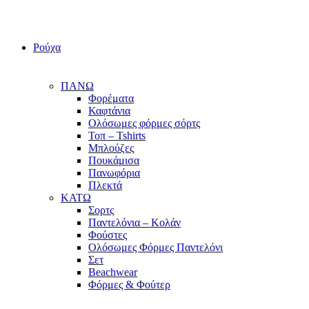
Ρούχα
ΠΑΝΩ
Φορέματα
Καφτάνια
Ολόσωμες φόρμες σόρτς
Τοπ – Tshirts
Μπλούζες
Πουκάμισα
Πανωφόρια
Πλεκτά
ΚΑΤΩ
Σορτς
Παντελόνια – Κολάν
Φούστες
Ολόσωμες Φόρμες Παντελόνι
Σετ
Beachwear
Φόρμες & Φούτερ