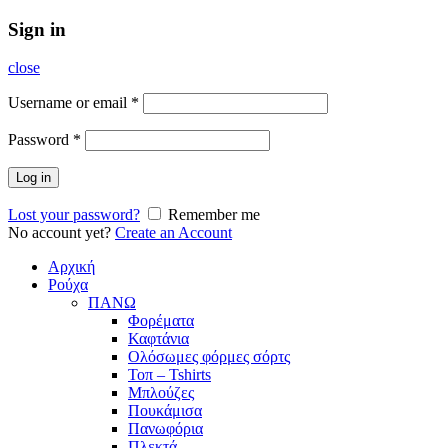
Sign in
close
Username or email
*
Password
*
Log in
Lost your password?
Remember me
No account yet?
Create an Account
Αρχική
Ρούχα
ΠΑΝΩ
Φορέματα
Καφτάνια
Ολόσωμες φόρμες σόρτς
Τοπ – Tshirts
Μπλούζες
Πουκάμισα
Πανωφόρια
Πλεκτά