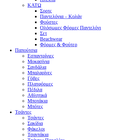
ΚΑΤΩ
Σορτς
Παντελόνια – Κολάν
Φούστες
Ολόσωμες Φόρμες Παντελόνι
Σετ
Beachwear
Φόρμες & Φούτερ
Παπούτσια
Εσπαντρίγιες
Μοκασίνια
Σανδάλια
Μπαλαρίνες
Γόβες
Πλατφόρμες
Πέδιλα
Αθλητικά
Μποτάκια
Μπότες
Τσάντες
Τσάντες
Σακίδια
Φάκελοι
Τσαντάκια