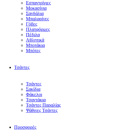
Εσπαντρίγιες
Μοκασίνια
Σανδάλια
Μπαλαρίνες
Γόβες
Πλατφόρμες
Πέδιλα
Αθλητικά
Μποτάκια
Μπότες
Τσάντες
Τσάντες
Σακίδια
Φάκελοι
Τσαντάκια
Τσάντες Παραλίας
Ψάθινες Τσάντες
Προσφορές