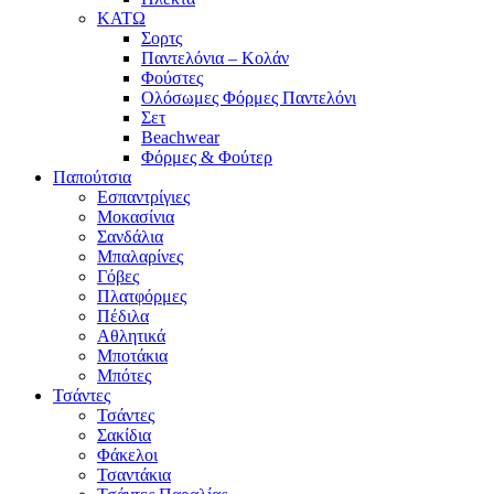
ΚΑΤΩ
Σορτς
Παντελόνια – Κολάν
Φούστες
Ολόσωμες Φόρμες Παντελόνι
Σετ
Beachwear
Φόρμες & Φούτερ
Παπούτσια
Εσπαντρίγιες
Μοκασίνια
Σανδάλια
Μπαλαρίνες
Γόβες
Πλατφόρμες
Πέδιλα
Αθλητικά
Μποτάκια
Μπότες
Τσάντες
Τσάντες
Σακίδια
Φάκελοι
Τσαντάκια