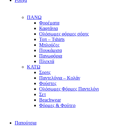
Ρούχα
ΠΑΝΩ
Φορέματα
Καφτάνια
Ολόσωμες φόρμες σόρτς
Τοπ – Tshirts
Μπλούζες
Πουκάμισα
Πανωφόρια
Πλεκτά
ΚΑΤΩ
Σορτς
Παντελόνια – Κολάν
Φούστες
Ολόσωμες Φόρμες Παντελόνι
Σετ
Beachwear
Φόρμες & Φούτερ
Παπούτσια