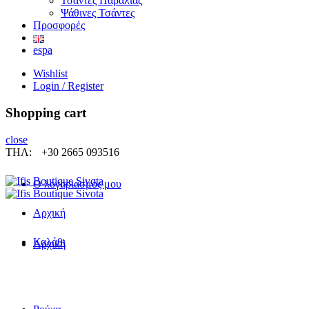
Τσάντες Παραλίας
Ψάθινες Τσάντες
Προσφορές
espa
Wishlist
Login / Register
Shopping cart
close
ΤΗΛ:
+30 2665 093516
Ο λογαριασμός μου
Αρχική
Καλάθι
Αρχική