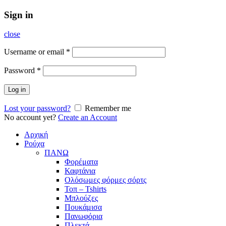
Sign in
close
Username or email
*
Password
*
Log in
Lost your password?
Remember me
No account yet?
Create an Account
Αρχική
Ρούχα
ΠΑΝΩ
Φορέματα
Καφτάνια
Ολόσωμες φόρμες σόρτς
Τοπ – Tshirts
Μπλούζες
Πουκάμισα
Πανωφόρια
Πλεκτά