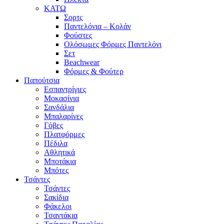
ΚΑΤΩ
Σορτς
Παντελόνια – Κολάν
Φούστες
Ολόσωμες Φόρμες Παντελόνι
Σετ
Beachwear
Φόρμες & Φούτερ
Παπούτσια
Εσπαντρίγιες
Μοκασίνια
Σανδάλια
Μπαλαρίνες
Γόβες
Πλατφόρμες
Πέδιλα
Αθλητικά
Μποτάκια
Μπότες
Τσάντες
Τσάντες
Σακίδια
Φάκελοι
Τσαντάκια