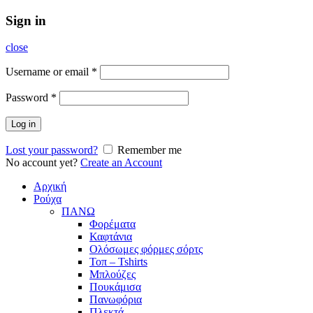
Sign in
close
Username or email
*
Password
*
Log in
Lost your password?
Remember me
No account yet?
Create an Account
Αρχική
Ρούχα
ΠΑΝΩ
Φορέματα
Καφτάνια
Ολόσωμες φόρμες σόρτς
Τοπ – Tshirts
Μπλούζες
Πουκάμισα
Πανωφόρια
Πλεκτά