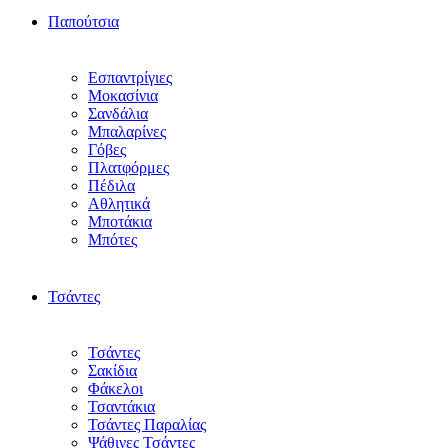
Παπούτσια
Εσπαντρίγιες
Μοκασίνια
Σανδάλια
Μπαλαρίνες
Γόβες
Πλατφόρμες
Πέδιλα
Αθλητικά
Μποτάκια
Μπότες
Τσάντες
Τσάντες
Σακίδια
Φάκελοι
Τσαντάκια
Τσάντες Παραλίας
Ψάθινες Τσάντες