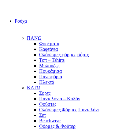
Ρούχα
ΠΑΝΩ
Φορέματα
Καφτάνια
Ολόσωμες φόρμες σόρτς
Τοπ – Tshirts
Μπλούζες
Πουκάμισα
Πανωφόρια
Πλεκτά
ΚΑΤΩ
Σορτς
Παντελόνια – Κολάν
Φούστες
Ολόσωμες Φόρμες Παντελόνι
Σετ
Beachwear
Φόρμες & Φούτερ