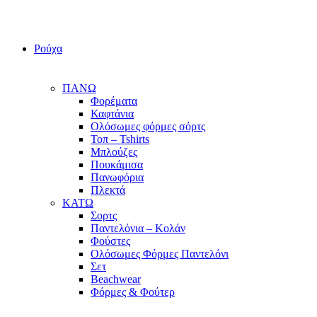
Ρούχα
ΠΑΝΩ
Φορέματα
Καφτάνια
Ολόσωμες φόρμες σόρτς
Τοπ – Tshirts
Μπλούζες
Πουκάμισα
Πανωφόρια
Πλεκτά
ΚΑΤΩ
Σορτς
Παντελόνια – Κολάν
Φούστες
Ολόσωμες Φόρμες Παντελόνι
Σετ
Beachwear
Φόρμες & Φούτερ