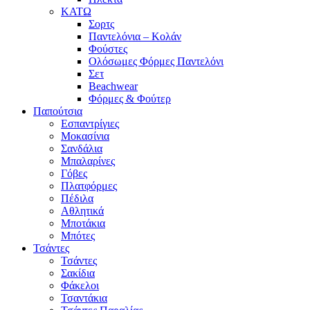
ΚΑΤΩ
Σορτς
Παντελόνια – Κολάν
Φούστες
Ολόσωμες Φόρμες Παντελόνι
Σετ
Beachwear
Φόρμες & Φούτερ
Παπούτσια
Εσπαντρίγιες
Μοκασίνια
Σανδάλια
Μπαλαρίνες
Γόβες
Πλατφόρμες
Πέδιλα
Αθλητικά
Μποτάκια
Μπότες
Τσάντες
Τσάντες
Σακίδια
Φάκελοι
Τσαντάκια