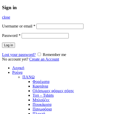
Sign in
close
Username or email
*
Password
*
Log in
Lost your password?
Remember me
No account yet?
Create an Account
Αρχική
Ρούχα
ΠΑΝΩ
Φορέματα
Καφτάνια
Ολόσωμες φόρμες σόρτς
Τοπ – Tshirts
Μπλούζες
Πουκάμισα
Πανωφόρια
Πλεκτά