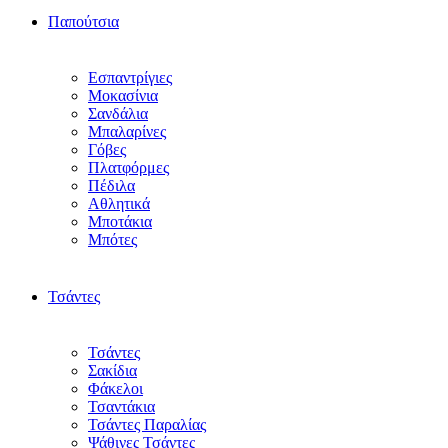
Παπούτσια
Εσπαντρίγιες
Μοκασίνια
Σανδάλια
Μπαλαρίνες
Γόβες
Πλατφόρμες
Πέδιλα
Αθλητικά
Μποτάκια
Μπότες
Τσάντες
Τσάντες
Σακίδια
Φάκελοι
Τσαντάκια
Τσάντες Παραλίας
Ψάθινες Τσάντες